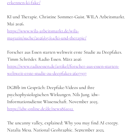
erkennen-ki-fake/
KI und Therapie. Christine Sommer-Guist. WILA Arbeitsmarkt.
Mai 2026.
https://www.wila-arbeitsmarkt.de/wila-
magazin/suche/2026/05/04/ki-und-therapie/
Forscher aus Essen starten weltweit erste Studie zu Deepfakes.
Timm Schröder. Radio Essen. März 2026
https://www.radioessen.de/artikel/forscher-aus-essen-starten-
weltweit-erste-studie-zu-deepfakes-2607937
DGBfb im Gespräch: Deepfake-Videos und ihre
psychophysiologischen Wirkungen. Nils Jung. idw-
Informationsdienst Wissenschaft. November 2025.
https://idw-online.de/de/news861012
The uncanny valley, explained: Why you may find AI creepy.
Natalia Mesa. National Geohraphic. September 2023.